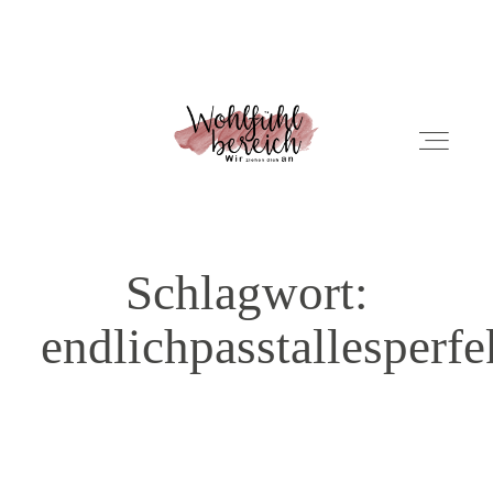
ÜBER UNS
Schlagwort:
NEWS
endlichpasstallesperfe
PRODUKTE
KONTAKT